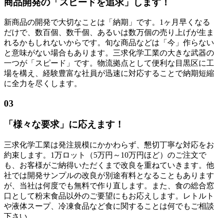
商品開発の
「スピードを追求」
します！
新商品の開発で大切なことは「納期」です。1ヶ月早くなる
だけで、数百個、数千個、あるいは数万個の売り上げが生ま
れるかもしれないからです。旬な商品などは「今」作らない
と意味がない場合もあります。三求化学工業の大きな武器の
一つが「スピード」です。物流拠点として便利な目黒区に工
場を構え、経験豊富な社員が迅速に対応することで納期短縮
に全力を尽くします。
03
「様々な要求」
に応えます！
三求化学工業は発注規模にかかわらず、懇切丁寧な対応をお
約束します。1万ロット（5万円～10万円ほど）のご注文で
も、お客様がご納得いただくまで改良を重ねていきます。他
社では開発サンプルの改良が別途有料となることもあります
が、当社は何度でも無料で作り直します。また、食の総合窓
口として粉末食品以外のご要望にもお応えします。レトルト
や液体スープ、冷凍食品など食に関することは何でもご相談
下さい。